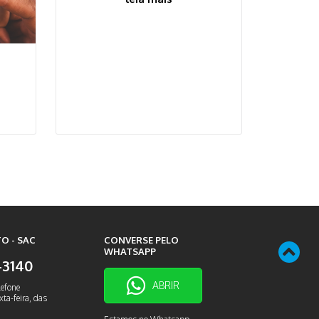
O - SAC
CONVERSE PELO
WHATSAPP
9-3140
ABRIR
lefone
ta-feira, das