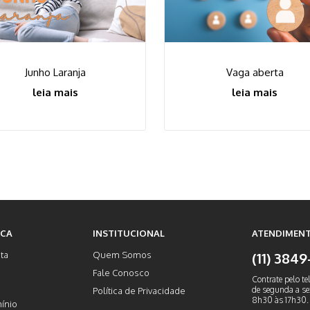
Junho Laranja
Vaga aberta
leia mais
leia mais
ICA
INSTITUCIONAL
ATENDIMENT
ta
Quem Somos
(11) 384
Fale Conosco
Contrate pelo te
de segunda a sex
Política de Privacidade
8h30 às 17h30.
ínio