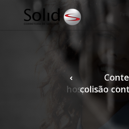
Pess
Vário
hospitais refe