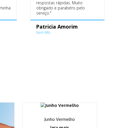
respostas rápidas. Muito
 minha
obrigado e parabéns pelo
serviço."
Patricia Amorim
Itaim Bibi
Junho Vermelho
leia mais