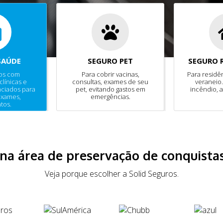
SAÚDE
SEGURO PET
SEGURO 
nos com
Para cobrir vacinas,
Para residê
clínicas e
consultas, exames de seu
veraneio.
nciados para
pet, evitando gastos em
incêndio, a
exames,
emergências.
tos.
 na área de preservação de conquistas
Veja porque escolher a Solid Seguros.