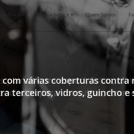
oa Física
Pessoa Jurídica
Quem Somos
Fa
s planos com especialistas, clín
renciados para consultas, exam