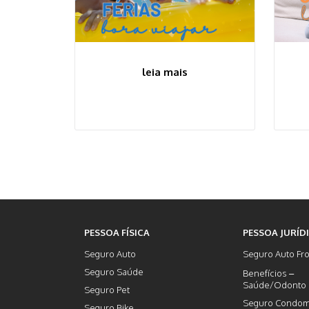
leia mais
PESSOA FÍSICA
PESSOA JURÍD
Seguro Auto
Seguro Auto Fro
Seguro Saúde
Benefícios –
Saúde/Odonto
Seguro Pet
Seguro Condom
Seguro Bike