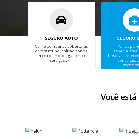
SEGURO AUTO
SEGURO 
Conte com várias coberturas
Vários pla
contra roubo, colisão contra
especialistas, 
terceiros, vidros, guincho e
hospitais refere
serviços 24h.
consultas, 
tratamen
prev
next
Você está