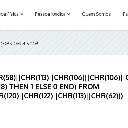
oa Física
Pessoa Jurídica
Quem Somos
Fa
ções para você.
8)||CHR(113)||CHR(106)||CHR(106)||C
18) THEN 1 ELSE 0 END) FROM
(120)||CHR(122)||CHR(113)||CHR(62)))