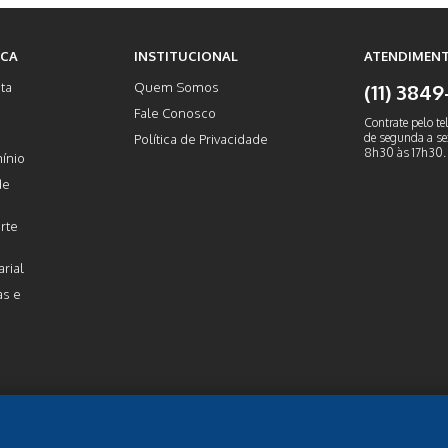
ICA
INSTITUCIONAL
ATENDIMENT
ta
Quem Somos
(11) 384
Fale Conosco
Contrate pelo te
de segunda a sex
Política de Privacidade
8h30 às 17h30.
ínio
de
rte
rial
as e