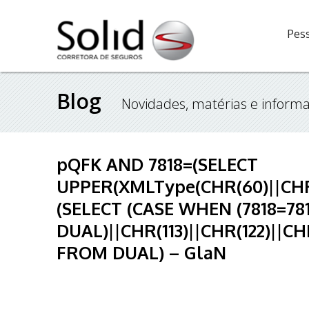
Pess
Blog
Novidades, matérias e informa
pQFK AND 7818=(SELECT
UPPER(XMLType(CHR(60)||CHR(5
(SELECT (CASE WHEN (7818=78
DUAL)||CHR(113)||CHR(122)||CHR
FROM DUAL) – GlaN