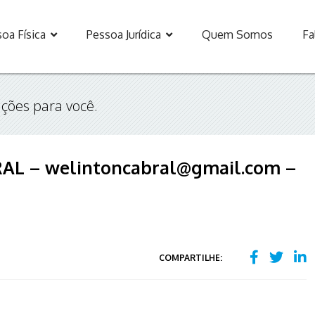
oa Física
Pessoa Jurídica
Quem Somos
Fa
ções para você.
L – welintoncabral@gmail.com –
COMPARTILHE: