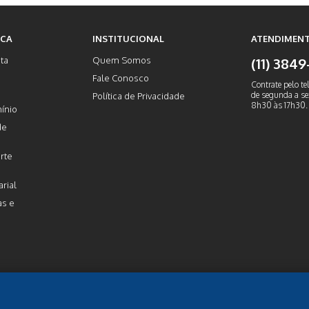
ICA
INSTITUCIONAL
ATENDIMENT
ta
Quem Somos
(11) 384
Fale Conosco
Contrate pelo te
de segunda a sex
Política de Privacidade
8h30 às 17h30.
ínio
de
rte
rial
as e