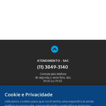
ATENDIMENTO - SAC
(11) 3849-3140
Contrate pelo telefone
de segunda a sexta-feira, das
8h30 às 17h30.
ABRIR
Cookie e Privacidade
Utilizamos cookies para que você tenha uma experiência ainda
melhor no nosso site, personalizando conteúdos e anúncios,