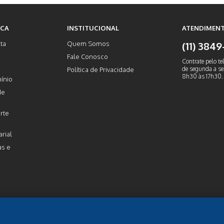
ICA
INSTITUCIONAL
ATENDIMENT
ta
Quem Somos
(11) 384
Fale Conosco
Contrate pelo te
de segunda a sex
Política de Privacidade
8h30 às 17h30.
ínio
de
rte
rial
as e