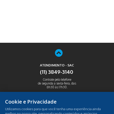
ATENDIMENTO - SAC
(11) 3849-3140
Contrate pelo telefone
de segunda a sexta-feira, das
8h30 às 17h30.
ABRIR
Cookie e Privacidade
Utilizamos cookies para que você tenha uma experiência ainda
melhor no nosso site, personalizando conteúdos e anúncios,