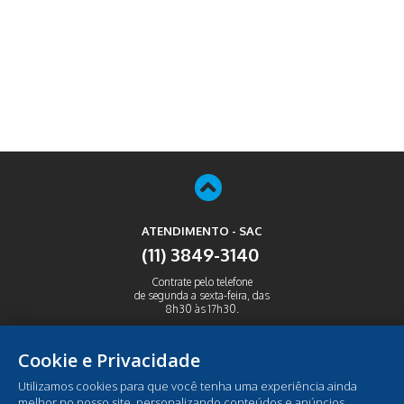
ATENDIMENTO - SAC
(11) 3849-3140
Contrate pelo telefone
de segunda a sexta-feira, das
8h30 às 17h30.
ABRIR
Cookie e Privacidade
Utilizamos cookies para que você tenha uma experiência ainda
melhor no nosso site, personalizando conteúdos e anúncios,