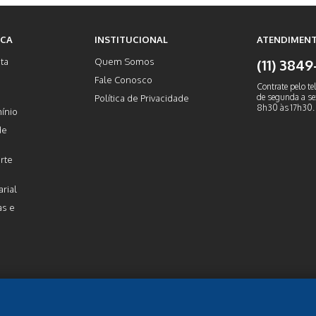
ICA
INSTITUCIONAL
ATENDIMENT
ta
Quem Somos
(11) 384
Fale Conosco
Contrate pelo te
de segunda a sex
Política de Privacidade
8h30 às 17h30.
ínio
de
rte
rial
as e