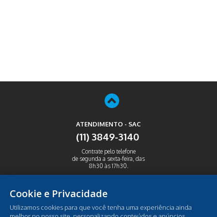
ATENDIMENTO - SAC
(11) 3849-3140
Contrate pelo telefone
de segunda a sexta-feira, das
8h30 às 17h30.
ABRIR
Cookie e Privacidade
Utilizamos cookies para que você tenha uma experiência ainda
melhor no nosso site, personalizando conteúdos e anúncios,