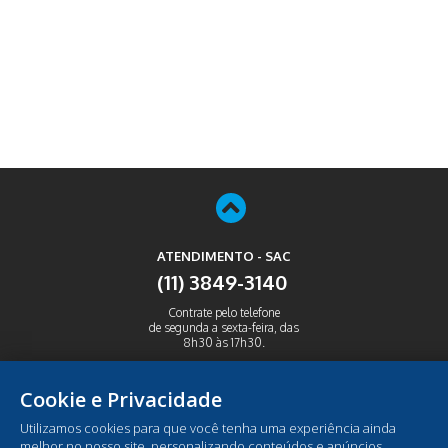
ATENDIMENTO - SAC
(11) 3849-3140
Contrate pelo telefone
de segunda a sexta-feira, das
8h30 às 17h30.
ABRIR
Cookie e Privacidade
Utilizamos cookies para que você tenha uma experiência ainda
melhor no nosso site, personalizando conteúdos e anúncios,