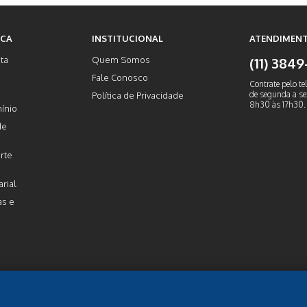
ICA
INSTITUCIONAL
ATENDIMENT
ta
Quem Somos
(11) 384
Fale Conosco
Contrate pelo te
de segunda a sex
Política de Privacidade
8h30 às 17h30.
ínio
de
rte
rial
as e