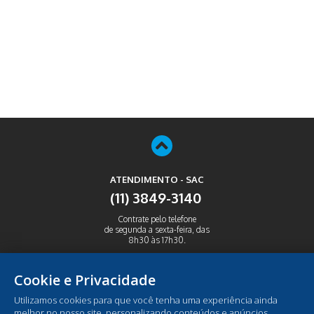
ATENDIMENTO - SAC
(11) 3849-3140
Contrate pelo telefone
de segunda a sexta-feira, das
8h30 às 17h30.
ABRIR
Cookie e Privacidade
Utilizamos cookies para que você tenha uma experiência ainda
melhor no nosso site, personalizando conteúdos e anúncios,