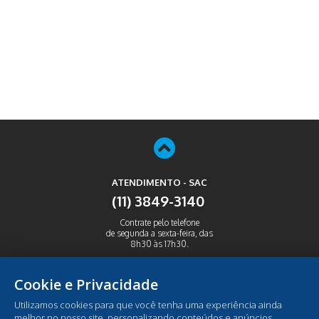
ATENDIMENTO - SAC
(11) 3849-3140
Contrate pelo telefone
de segunda a sexta-feira, das
8h30 às 17h30.
ABRIR
Cookie e Privacidade
Utilizamos cookies para que você tenha uma experiência ainda
melhor no nosso site, personalizando conteúdos e anúncios,