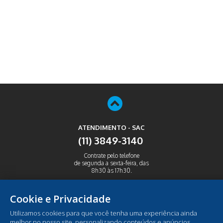
ATENDIMENTO - SAC
(11) 3849-3140
Contrate pelo telefone
de segunda a sexta-feira, das
8h30 às 17h30.
ABRIR
Cookie e Privacidade
Utilizamos cookies para que você tenha uma experiência ainda
melhor no nosso site, personalizando conteúdos e anúncios,