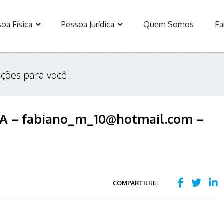
oa Física
Pessoa Jurídica
Quem Somos
Fa
ções para você.
 – fabiano_m_10@hotmail.com –
COMPARTILHE: