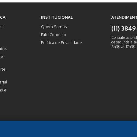
ICA
INSTITUCIONAL
ATENDIMENT
ta
Quem Somos
(11) 384
Fale Conosco
Contrate pelo te
de segunda a sex
Política de Privacidade
8h30 às 17h30.
ínio
de
rte
rial
as e