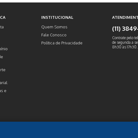
ICA
INSTITUCIONAL
ATENDIMENT
ta
Quem Somos
(11) 384
Fale Conosco
Contrate pelo te
de segunda a sex
Política de Privacidade
8h30 às 17h30.
ínio
de
rte
rial
as e