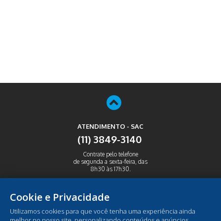
ATENDIMENTO - SAC
(11) 3849-3140
Contrate pelo telefone
de segunda a sexta-feira, das
8h30 às 17h30.
ABRIR
Cookie e Privacidade
Utilizamos cookies para que você tenha uma experiência ainda
melhor no nosso site, personalizando conteúdos e anúncios,