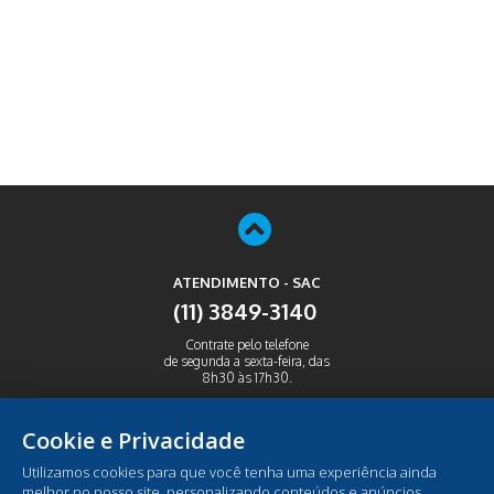
ATENDIMENTO - SAC
(11) 3849-3140
Contrate pelo telefone
de segunda a sexta-feira, das
8h30 às 17h30.
ABRIR
Cookie e Privacidade
Utilizamos cookies para que você tenha uma experiência ainda
melhor no nosso site, personalizando conteúdos e anúncios,