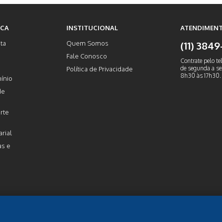
ICA
INSTITUCIONAL
ATENDIMENT
ta
Quem Somos
(11) 384
Fale Conosco
Contrate pelo te
de segunda a sex
Política de Privacidade
8h30 às 17h30.
ínio
de
rte
rial
as e