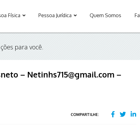
oa Física
Pessoa Jurídica
Quem Somos
Fa
ções para você.
sneto – Netinhs715@gmail.com –
COMPARTILHE: