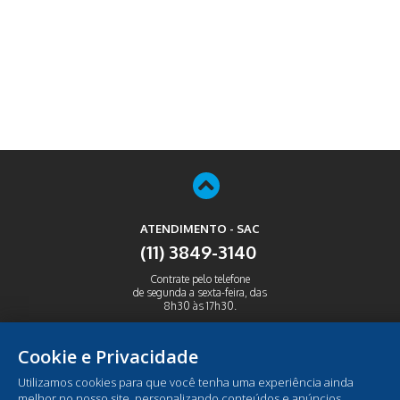
ATENDIMENTO - SAC
(11) 3849-3140
Contrate pelo telefone
de segunda a sexta-feira, das
8h30 às 17h30.
ABRIR
Cookie e Privacidade
Utilizamos cookies para que você tenha uma experiência ainda
melhor no nosso site, personalizando conteúdos e anúncios,