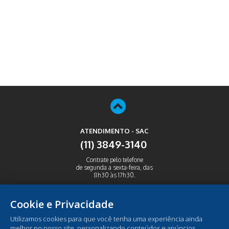
ATENDIMENTO - SAC
(11) 3849-3140
Contrate pelo telefone
de segunda a sexta-feira, das
8h30 às 17h30.
ABRIR
Cookie e Privacidade
Utilizamos cookies para que você tenha uma experiência ainda
melhor no nosso site, personalizando conteúdos e anúncios,