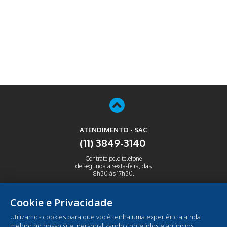
ATENDIMENTO - SAC
(11) 3849-3140
Contrate pelo telefone
de segunda a sexta-feira, das
8h30 às 17h30.
ABRIR
Cookie e Privacidade
Utilizamos cookies para que você tenha uma experiência ainda
melhor no nosso site, personalizando conteúdos e anúncios,