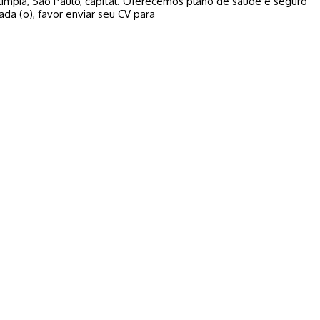
Olímpia, São Paulo, capital. Oferecemos plano de saúde e seguro
sada (o), favor enviar seu CV para