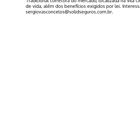
Tradicional corretora do mercado, localizada na Vila 
de vida, além dos benefícios exigidos por lei. Interes
sergiovasconcelos@solidseguros.com.br
.