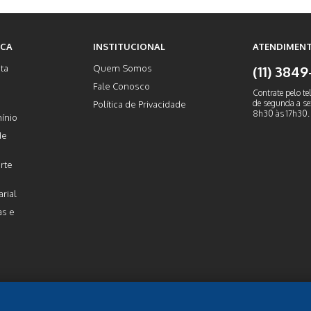
ICA
INSTITUCIONAL
ATENDIMENT
ta
Quem Somos
(11) 384
Fale Conosco
Contrate pelo te
de segunda a sex
Política de Privacidade
8h30 às 17h30.
ínio
de
rte
rial
as e